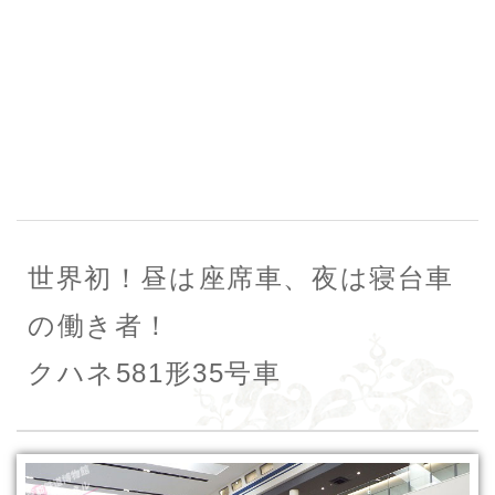
世界初！昼は座席車、夜は寝台車
の働き者！
クハネ581形35号車