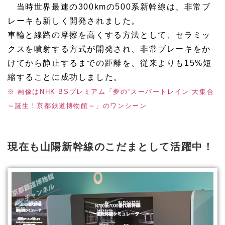
当時世界最速の300kmの500系新幹線は、非常ブ
レーキも新しく開発されました。
車輪と線路の摩擦を高くする方法として、セラミッ
クスを噴射する方式が開発され、非常ブレーキをか
けてから静止するまでの距離を、従来よりも15%短
縮することに成功しました。
※ 画像はNHK BSプレミアム「夢の“スーパートレイン”大集合
～誕生！京都鉄道博物館～」のワンシーン
現在も山陽新幹線のこだまとして活躍中！